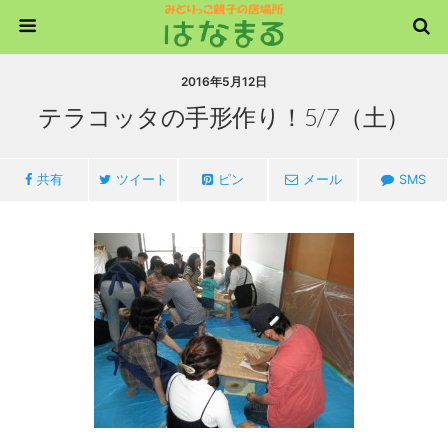
2016年5月12日
テラコッタの手形作り！5/7（土）
共有
ツイート
ピン
メール
SMS