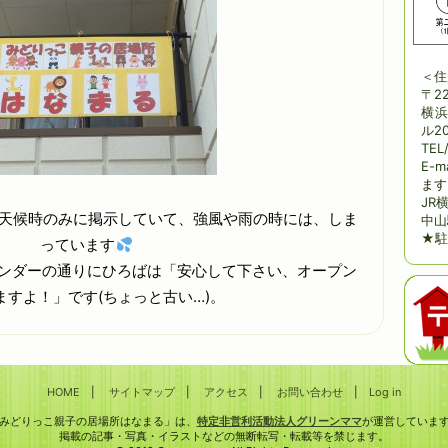
＜住
〒22
横浜
ル20
TEL
E-m
ます
JR
、好天候時のみに掲示していて、強風や雨の時には、しま
中山
★駐
っています
ンダーの通りにひろばは「安心して下さい、オープン
ますよ！」です(ちょっと古い…)。
HOME
|
サイトマップ
|
アクセス
|
お問い合わせ
|
Log in
みどりっこ親子の居場所はなまる」は、
特定非営利活動法人グリーンママ
が運営していま
掲載の記事・写真・イラストなどの無断転写・転載等を禁じます。