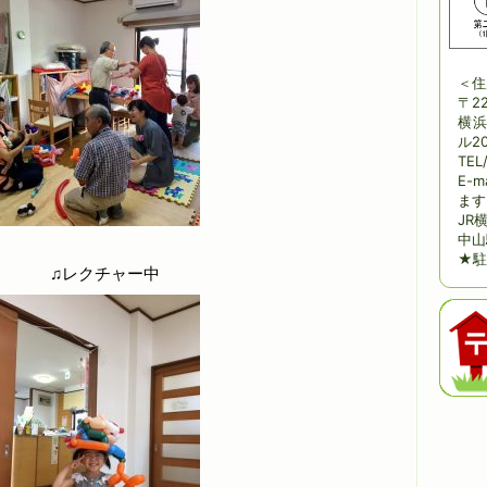
＜住
〒22
横浜
ル20
TEL
E-m
ます
JR
中山
★駐
♫レクチャー中