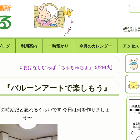
横浜市
ブログ
利用案内
一時預かり
今月のカレンダー
アクセス
«
おはなしひろば「ちゃちゅちょ」 5/29(火)
の日 『バルーンアートで楽しもう』
の時期だと忘れるくらいです 今日は何を作りましょ
う〜