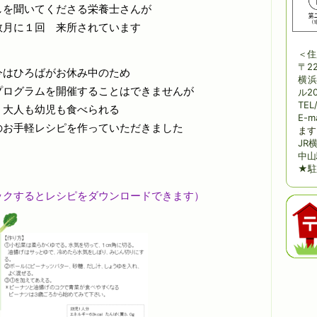
しを聞いてくださる栄養士さんが
数月に１回 来所されています
＜住
〒22
今はひろばがお休み中のため
横浜
プログラムを開催することはできませんが
ル20
TEL
大人も幼児も食べられる
E-m
のお手軽レシピを作っていただきました
ます
JR
中山
★駐
ックするとレシピをダウンロードできます）