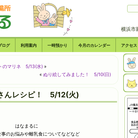
横浜市
ブログ
利用案内
一時預かり
今月のカレンダー
アクセス
マリネ 5/13(水)
»
«
ぬり絵してみました！ 5/10(日)
んレシピ！ 5/12(火)
はなまるに
食事のお悩みや離乳食についてなどなど