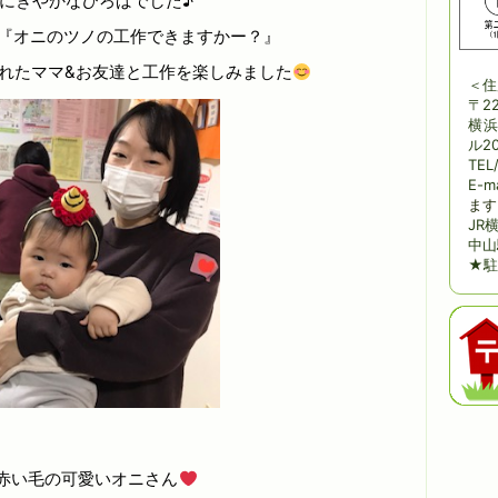
にぎやかなひろばでした♪
『オニのツノの工作できますかー？』
れたママ&お友達と工作を楽しみました
＜住
〒22
横浜
ル20
TEL
E-m
ます
JR
中山
★駐
赤い毛の可愛いオニさん