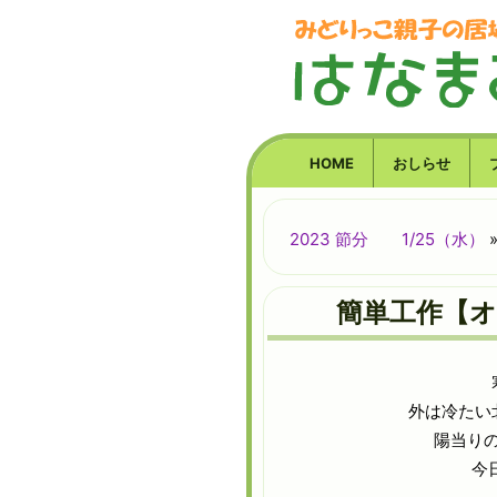
HOME
おしらせ
2023 節分 1/25（水）
簡単工作【オ
外は冷たい
陽当り
今