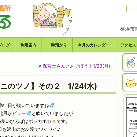
横浜市
ブログ
利用案内
一時預かり
今月のカレンダー
アクセス
»
«
保育士さんとあそぼう！1/23(月)
ニのツノ】その２ 1/24(水)
寒い日が続いていますね
北風がピュー
と吹いていましたが、
の良いひろばはポッカポカ
です。
日も沢山のお友達でワイワイ♪