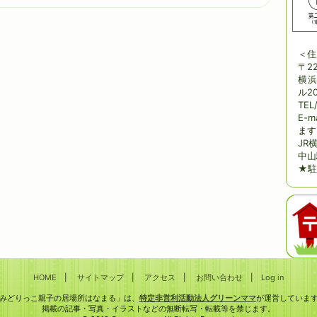
＜住
〒22
横浜
ル20
TEL
E-m
ます
JR
中山
★駐
HOME
|
サイトマップ
|
アクセス
|
お問い合わせ
|
Log in
みどりっこ親子の居場所はなまる」は、
特定非営利活動法人グリーンママ
が運営していま
掲載の記事・写真・イラストなどの無断転写・転載等を禁じます。