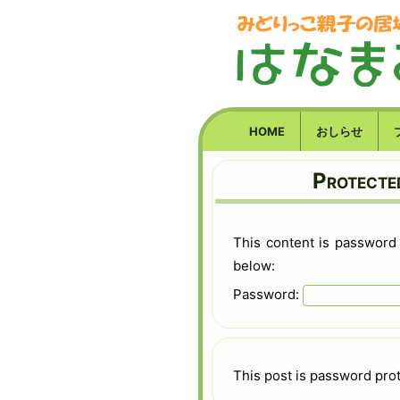
HOME
おしらせ
Protec
This content is password
below:
Password:
This post is password pro